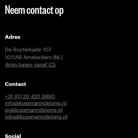
Neem contact op
Adres
De Ruyterkade 107
1011AB Amsterdam (NL)
(externe link)
4min lopen vanaf CS
Contact
+31 (0) 20 420 8890
info@kossmanndejong.nl
pr@kossmanndejong.nl
jobs@kossmanndejong.nl
Social