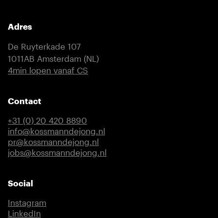
Adres
De Ruyterkade 107
1011AB Amsterdam (NL)
(externe link)
4min lopen vanaf CS
Contact
+31 (0) 20 420 8890
info@kossmanndejong.nl
pr@kossmanndejong.nl
jobs@kossmanndejong.nl
Social
Instagram
(externe link)
LinkedIn
(externe link)