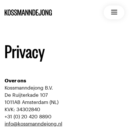
Home
Open m
Privacy
Over ons
Kossmanndejong B.V.
De Ruijterkade 107
1011AB Amsterdam (NL)
KVK: 34302840
+31 (0) 20 420 8890
info@kossmanndejong.nl