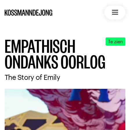
Home
Open m
EMPATHISCH
Te zien
ONDANKS OORLOG
The Story of Emily