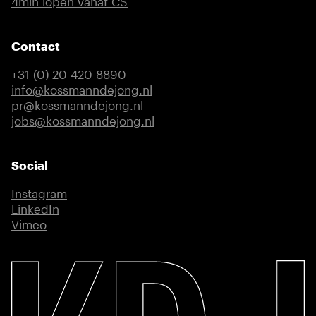
(externe link)
4min lopen vanaf CS
Contact
+31 (0) 20 420 8890
info@kossmanndejong.nl
pr@kossmanndejong.nl
jobs@kossmanndejong.nl
Social
Instagram
(externe link)
LinkedIn
(externe link)
Vimeo
(externe link)