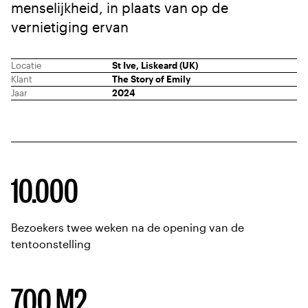
menselijkheid, in plaats van op de
vernietiging ervan
Locatie
St Ive, Liskeard (UK)
Klant
The Story of Emily
Jaar
2024
Project data
10.000
Bezoekers twee weken na de opening van de
tentoonstelling
700 M2