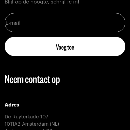
Blijf op de hoogte, schrijf je in!
Voeg toe
Neem contact op
Adres
De Ruyterkade 107
1011AB Amsterdam (NL)