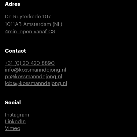
Adres
De Ruyterkade 107
1011AB Amsterdam (NL)
(externe link)
4min lopen vanaf CS
Contact
+31 (0) 20 420 8890
info@kossmanndejong.nl
pr@kossmanndejong.nl
jobs@kossmanndejong.nl
Social
Instagram
(externe link)
LinkedIn
(externe link)
Vimeo
(externe link)