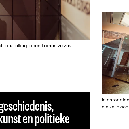
ntoonstelling lopen komen ze zes
 geschiedenis,
In chronolo
die ze inzic
unst en politieke