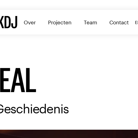
Home
Over
Projecten
Team
Contact
E
S
REAL
Geschiedenis